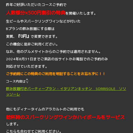
昨年ご好評いただいたコースご予約で
人数様分×500円割引の特典
を開催いたします。
生ビールやスパークリングワインなどが付いた
Bプランの飲み放題にする際は
『0円』
実質、
で変更できます。
この機会に是非ご利用ください。
なお、他のグルメサイトからのご予約では適用されません。
2024年8月31日までご来店の当サイトかお電話でのご予約のみ
対応させていただきます。
ご予約時にこの特典のご利用を明記することをお忘れずに！！
👇
コース内容は
飲み放題付きパーティープラン - イタリアンキッチン SORRISOLE ソリ
ッソーレ
他にもディナータイムのアラカルトのご利用でも
乾杯時のスパークリングワインかハイボールをサービス
します。
こちらも合わせてご利用ください。