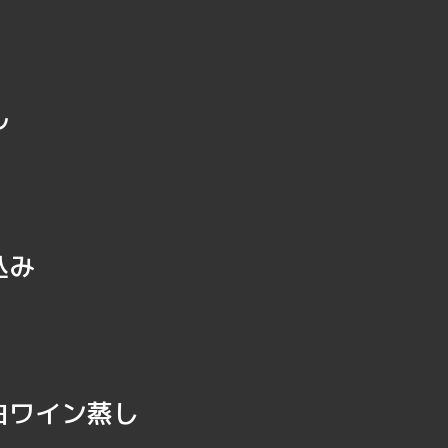
ール
込み
白ワイン蒸し