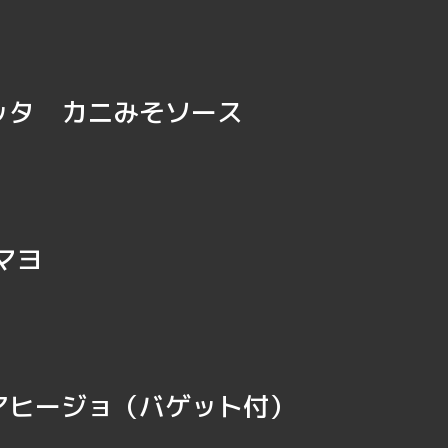
ッタ カニみそソース
マヨ
アヒージョ（バゲット付）